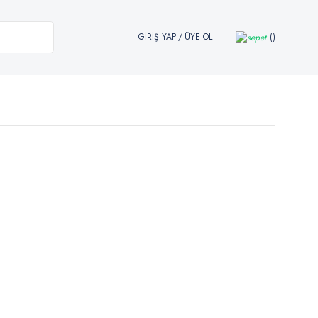
GİRİŞ YAP
/
ÜYE OL