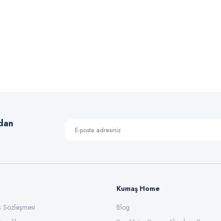
Şanel Buklet Kumaş
Melanj B
Fiyat :
125,00 TL
Fiyat :
140
İndirimli 90,00 TL
İndirimli 
dan
Kumaş Home
ış Sözleşmesi
Blog