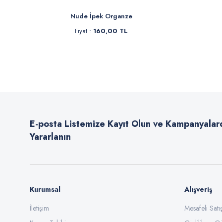
İpek Organze
Sakura Müslin Bezi
 :
160,00 TL
Fiyat :
250,00 TL
İndirimli 199,90 TL
E-posta Listemize Kayıt Olun ve Kampanyalar
Yararlanın
Kurumsal
Alışveriş
İletişim
Mesafeli Sat