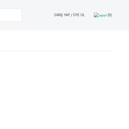
GİRİŞ YAP
/
ÜYE OL
0