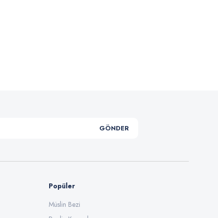
uklet
Snow Dokulu Oduncu K ...
,00 TL
Fiyat :
89,90 TL
90,00 TL
GÖNDER
Popüler
Müslin Bezi