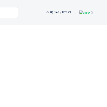
GİRİŞ YAP
/
ÜYE OL