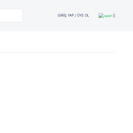
GİRİŞ YAP
/
ÜYE OL