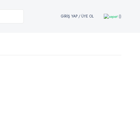
GİRİŞ YAP
/
ÜYE OL