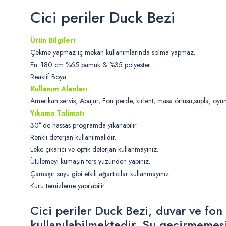
Cici periler Duck Bezi
Ürün Bilgileri
Çekme yapmaz iç mekan kullanımlarında solma yapmaz.
En: 180 cm %65 pamuk & %35 polyester.
Reaktif Boya
Kullanım Alanları
Amerikan servis, Abajur, Fon perde, kırlent, masa örtüsü,supla, oyun ç
Yıkama Talimatı
30° de hassas programda yıkanabilir.
Renkli deterjan kullanılmalıdır.
Leke çıkarıcı ve optik deterjan kullanmayınız.
Ütülemeyi kumaşın ters yüzünden yapınız.
Çamaşır suyu gibi etkili ağartıcılar kullanmayınız.
Kuru temizleme yapılabilir.
Cici periler Duck Bezi, duvar ve fon
kullanılabilmektedir. Su geçirmemesi