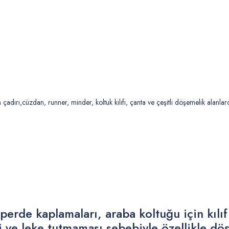
adırı,cüzdan, runner, minder, koltuk kılıfı, çanta ve çeşitli döşemelik alanlarda
 perde kaplamaları, araba koltuğu için kılı
 ve leke tutmaması sebebiyle özellikle döş