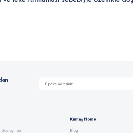
 yetersiz gördüğünüz noktaları öneri formunu kullanarak tarafımıza iletebilirsiniz
Bu ürüne ilk yorumu siz yapın!
Yorum Yaz
dan
Kumaş Home
ış Sözleşmesi
Gönder
Blog