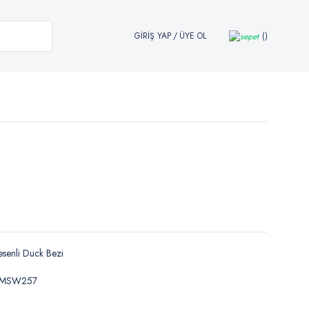
GİRİŞ YAP
/
ÜYE OL
senli Duck Bezi
KMSW257