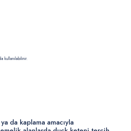
 kullanılabilinir.
f ya da kaplama amacıyla
emelik alanlarda duck keteni tercih