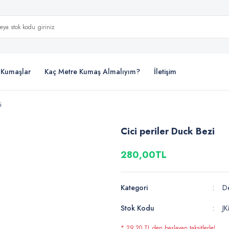
i Kumaşlar
Kaç Metre Kumaş Almalıyım?
İletişim
i
Cici periler Duck Bezi
280,00TL
Kategori
De
Stok Kodu
J
* 29,20 TL den başlayan taksitlerle!