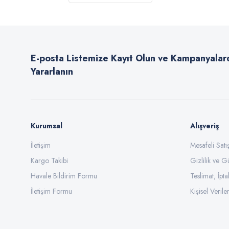
Ürün resmi kalitesiz, bozuk veya görüntülenemiyor.
Ürün açıklamasında eksik bilgiler bulunuyor.
Ürün bilgilerinde hatalar bulunuyor.
E-posta Listemize Kayıt Olun ve Kampanyalar
Ürün fiyatı diğer sitelerden daha pahalı.
Yararlanın
Bu ürüne benzer farklı alternatifler olmalı.
Kurumsal
Alışveriş
İletişim
Mesafeli Sat
Kargo Takibi
Gizlilik ve G
Havale Bildirim Formu
Teslimat, İpta
İletişim Formu
Kişisel Veriler