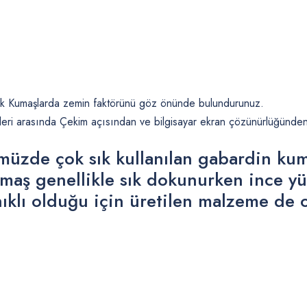
renk Kumaşlarda zemin faktörünü göz önünde bulundurunuz.
ri arasında Çekim açısından ve bilgisayar ekran çözünürlüğünden dol
zde çok sık kullanılan gabardin kuma
umaş genellikle sık dokunurken ince yü
lı olduğu için üretilen malzeme de ol
 yetersiz gördüğünüz noktaları öneri formunu kullanarak tarafımıza iletebilirsiniz
Bu ürüne ilk yorumu siz yapın!