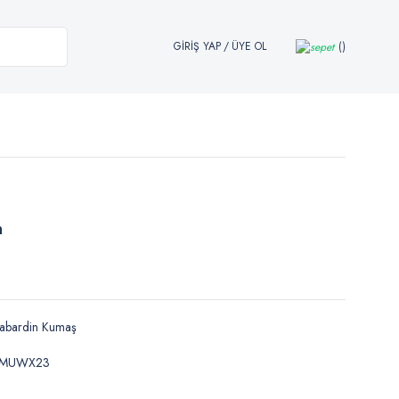
GİRİŞ YAP
/
ÜYE OL
n
abardin Kumaş
KMUWX23