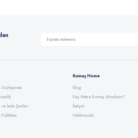
Yorum Yaz
dan
Kumaş Home
ış Sözleşmesi
Gönder
Blog
üvenlik
Kaç Metre Kumaş Almalıyım?
l ve İade Şartları
İletişim
 Politikası
Hakkımızda