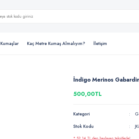
i Kumaşlar
Kaç Metre Kumaş Almalıyım?
İletişim
İndigo Merinos Gabardi
500,00TL
Kategori
G
Stok Kodu
J
* 52,14 TL den başlayan taksitlerle!