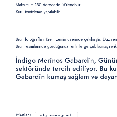
Maksimum 150 derecede ütülenebilir.
Kuru temizleme yapılabilir.
Ürün fotoğrafları Krem zemin üzerinde çekilmiştir. Düz 
Ürün resimlerinde gördüğünüz renk ile gerçek kumaş renkle
İndigo Merinos Gabardin, Günümü
sektöründe tercih ediliyor. Bu k
Gabardin kumaş sağlam ve dayanık
Bu ürünün fiyat bilgisi, resim, ürün açıklamalarında ve diğer konularda
Görüş ve önerileriniz için teşekkür ederiz.
Etiketler :
indigo merinos gabardin