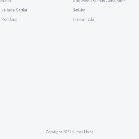
üvenlik
Kaç Metre Kumaş Almalıyım?
l ve İade Şartları
İletişim
 Politikası
Hakkımızda
Copyright 2021 Kumas Home