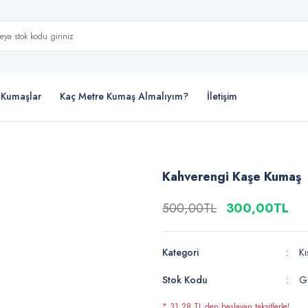
i Kumaşlar
Kaç Metre Kumaş Almalıyım?
İletişim
Kahverengi Kaşe Kumaş
500,00TL
300,00TL
Kategori
Kı
Stok Kodu
G
* 31,28 TL den başlayan taksitlerle!