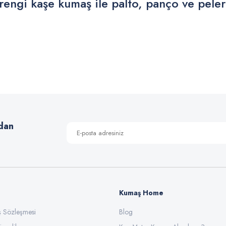
erengi kaşe kumaş ile palto, panço ve peler
 yetersiz gördüğünüz noktaları öneri formunu kullanarak tarafımıza iletebilirsiniz
Bu ürüne ilk yorumu siz yapın!
Yorum Yaz
dan
Kumaş Home
ış Sözleşmesi
Gönder
Blog