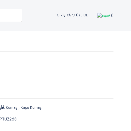
GİRİŞ YAP
/
ÜYE OL
şlık Kumaş
,
Kaşe Kumaş
PTUZ268