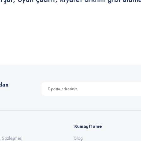
 yetersiz gördüğünüz noktaları öneri formunu kullanarak tarafımıza iletebilirsiniz
Bu ürüne ilk yorumu siz yapın!
Yorum Yaz
dan
Kumaş Home
ış Sözleşmesi
Gönder
Blog