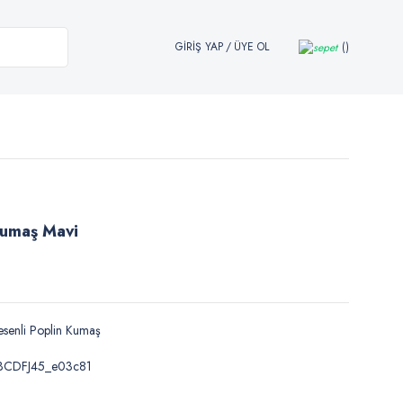
GİRİŞ YAP
/
ÜYE OL
Kumaş Mavi
senli Poplin Kumaş
BCDFJ45_e03c81