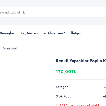
i Kumaşlar
Kaç Metre Kumaş Almalıyım?
İletişim
lin Kumaş Mavi
Renkli Yapraklar Poplin 
170,00TL
Kategori
De
Stok Kodu
A
* 17,73 TL den başlayan taksitlerle!