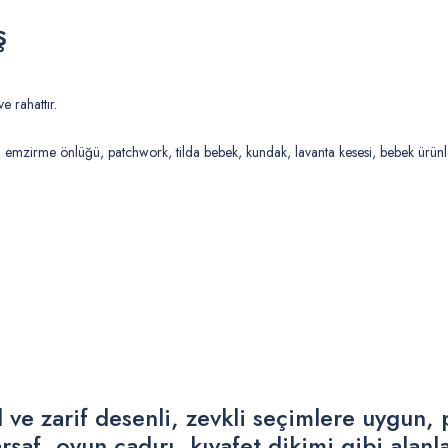
ş
 rahattır.
r, emzirme önlüğü, patchwork, tilda bebek, kundak, lavanta kesesi, bebek ürünl
 ve zarif desenli, zevkli seçimlere uygun, 
şaf, oyun çadırı, kıyafet dikimi gibi alanl