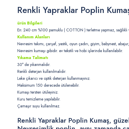
Renkli Yapraklar Poplin Kuma
ürün Bilgileri
En: 240 cm %100 pamuklu ( COTTON ) terletme yapmaz, sağlıklı ve
Kullanım Alanları
Nevresim takımı, çarşaf, yastık, oyun çadırı, giyim, babynest, abaju
Nevresim kumaşı gibidir. ev tekstili ve hobi işlerinde kullanılabilir.
Yıkama Talimatı
30° de yıkanmalıdır.
Renkli deterjan kullanılmalıdır.
Leke çıkarıcı ve optik deterjan kullanmayınız.
Maksimum 150 derecede ütülenebilir.
Kumaşı tersten ütüleyiniz.
Kuru temizleme yapılabilir.
Çamaşır suyu kullanılmaz.
Renkli Yapraklar Poplin Kumaş, güzel
Nevresimlik poplin, aynı zamanda çar