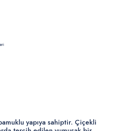
eri
pamuklu yapıya sahiptir. Çiçekli
arda tercih edilen yumuşak bir