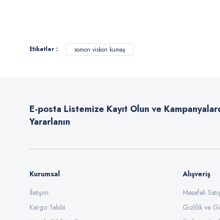
Bu ürünün fiyat bilgisi, resim, ürün açıklamalarında ve diğer konularda
Görüş ve önerileriniz için teşekkür ederiz.
Etiketler :
somon viskon kumaş
Ürün resmi kalitesiz, bozuk veya görüntülenemiyor.
Ürün açıklamasında eksik bilgiler bulunuyor.
Ürün bilgilerinde hatalar bulunuyor.
E-posta Listemize Kayıt Olun ve Kampanyalar
Ürün fiyatı diğer sitelerden daha pahalı.
Yararlanın
Bu ürüne benzer farklı alternatifler olmalı.
Kurumsal
Alışveriş
İletişim
Mesafeli Sat
Kargo Takibi
Gizlilik ve G