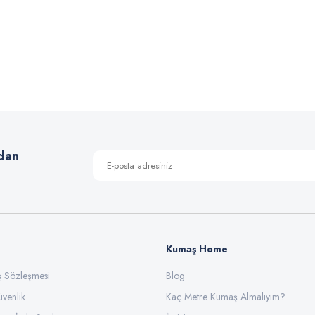
 yetersiz gördüğünüz noktaları öneri formunu kullanarak tarafımıza iletebilirsiniz
Bu ürüne ilk yorumu siz yapın!
Yorum Yaz
dan
Kumaş Home
ış Sözleşmesi
Gönder
Blog
üvenlik
Kaç Metre Kumaş Almalıyım?