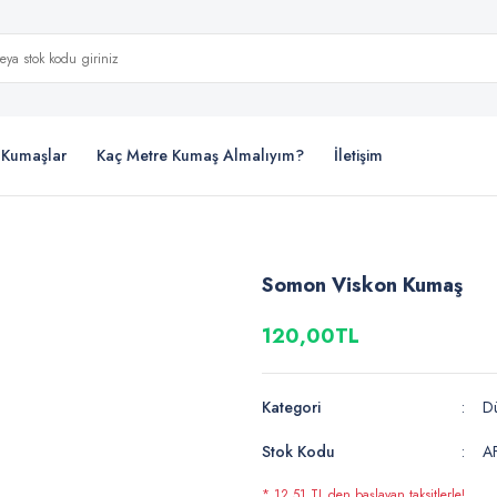
i Kumaşlar
Kaç Metre Kumaş Almalıyım?
İletişim
Somon Viskon Kumaş
120,00TL
Kategori
D
Stok Kodu
A
* 12,51 TL den başlayan taksitlerle!