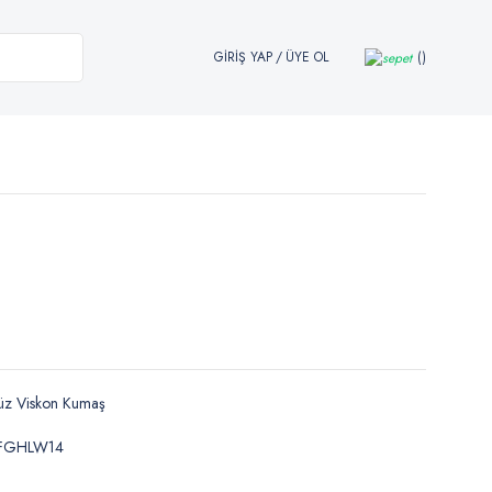
GİRİŞ YAP
/
ÜYE OL
üz Viskon Kumaş
FGHLW14