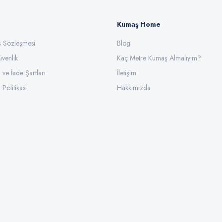
Kumaş Home
ış Sözleşmesi
Gönder
Blog
üvenlik
Kaç Metre Kumaş Almalıyım?
l ve İade Şartları
İletişim
 Politikası
Hakkımızda