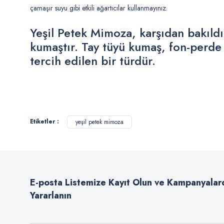
çamaşır suyu gibi etkili ağartıcılar kullanmayınız.
Yeşil Petek Mimoza, karşıdan bakıldı
kumaştır. Tay tüyü kumaş, fon-perde 
tercih edilen bir türdür.
Bu ürünün fiyat bilgisi, resim, ürün açıklamalarında ve diğer konularda
Görüş ve önerileriniz için teşekkür ederiz.
Etiketler :
yeşil petek mimoza
Ürün resmi kalitesiz, bozuk veya görüntülenemiyor.
Ürün açıklamasında eksik bilgiler bulunuyor.
Ürün bilgilerinde hatalar bulunuyor.
E-posta Listemize Kayıt Olun ve Kampanyalar
Ürün fiyatı diğer sitelerden daha pahalı.
Yararlanın
Bu ürüne benzer farklı alternatifler olmalı.