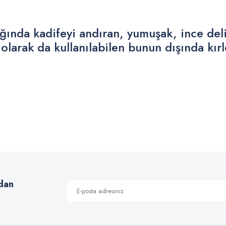
ğında kadifeyi andıran, yumuşak, ince del
olarak da kullanılabilen bunun dışında kır
 yetersiz gördüğünüz noktaları öneri formunu kullanarak tarafımıza iletebilirsiniz
Bu ürüne ilk yorumu siz yapın!
Yorum Yaz
dan