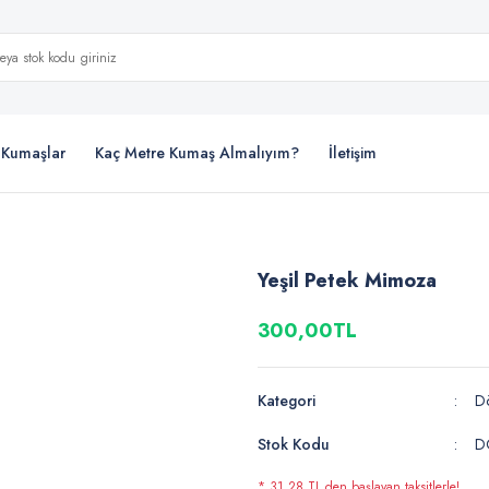
i Kumaşlar
Kaç Metre Kumaş Almalıyım?
İletişim
Yeşil Petek Mimoza
300,00TL
Kategori
D
Stok Kodu
D
* 31,28 TL den başlayan taksitlerle!