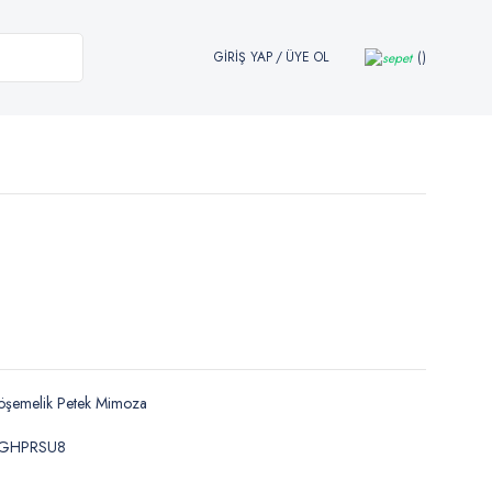
GİRİŞ YAP
/
ÜYE OL
öşemelik Petek Mimoza
GHPRSU8