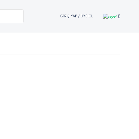
GİRİŞ YAP
/
ÜYE OL