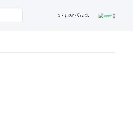
GİRİŞ YAP
/
ÜYE OL