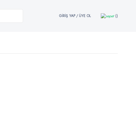
GİRİŞ YAP
/
ÜYE OL