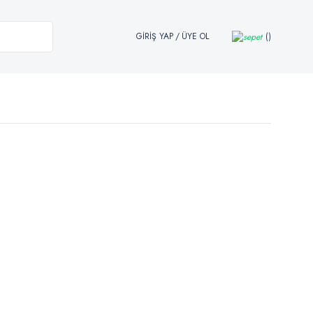
GİRİŞ YAP
/
ÜYE OL