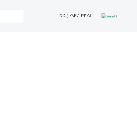
GİRİŞ YAP
/
ÜYE OL