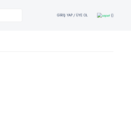
GİRİŞ YAP
/
ÜYE OL