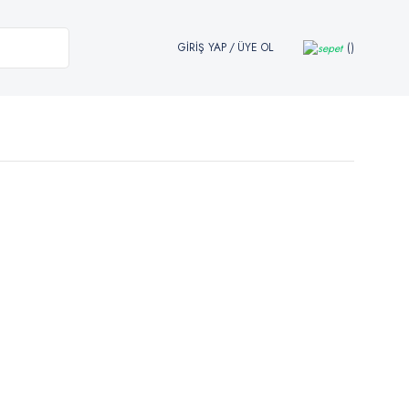
GİRİŞ YAP
/
ÜYE OL